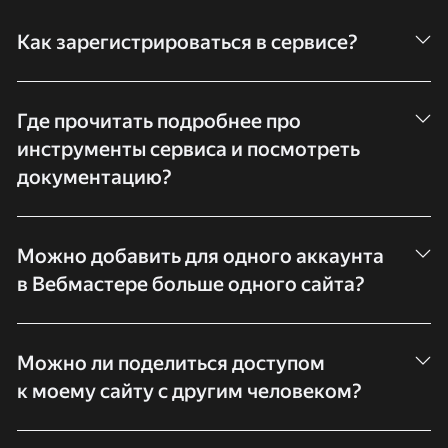
Как зарегистрироваться в сервисе?
Нужно
добавить сайт в Вебмастер
и подтвердить права
на него
одним из предложенных способов.
После этого
Где прочитать подробнее про
вам будут доступны все отчеты и возможности сервиса.
инструменты сервиса и посмотреть
документацию?
У Вебмастера есть
Справка
, в которой можно найти
ответы или задать вопрос в службу поддержки.
Можно добавить для одного аккаунта
в Вебмастере больше одного сайта?
Вы можете добавить несколько сайтов для одного логина
в Вебмастере. Главное подтвердить права на них.
Можно ли поделиться доступом
к моему сайту с другим человеком?
Да, вы можете делегировать права другому