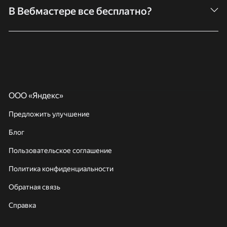
пользователю. В таком случае он получит доступ ко всем
В Вебмастере все бесплатно?
данным сайта и всем функциям сервиса. Впоследствии
можно отозвать выданные другому пользователю права.
Да, все инструменты и возможности сервиса абсолютно
бесплатны. Нужно только добавить сайт и подтвердить
права на него.
ООО «Яндекс»
Предложить улучшение
Блог
Пользовательское соглашение
Политика конфиденциальности
Обратная связь
Справка